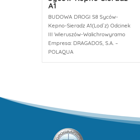
A1
BUDOWA DROGI S8 Syców-
Kepno-Sieradz A1(Lod´z) Odcinek
III Wieruszów-Walichrowyramo
Empresa: DRAGADOS, S.A. –
POLAQUA